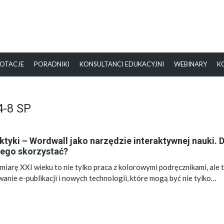
OTACJE
PORADNIKI
KONSULTANCI EDUKACYJNI
WEBINARY
K
4-8 SP
ktyki – Wordwall jako narzędzie interaktywnej nauki. 
iego skorzystać?
miarę XXI wieku to nie tylko praca z kolorowymi podręcznikami, ale 
anie e-publikacji i nowych technologii, które mogą być nie tylko…