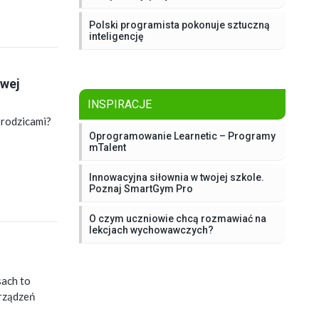
Polski programista pokonuje sztuczną
inteligencję
owej
INSPIRACJE
 rodzicami?
Oprogramowanie Learnetic – Programy
mTalent
Innowacyjna siłownia w twojej szkole.
Poznaj SmartGym Pro
O czym uczniowie chcą rozmawiać na
lekcjach wychowawczych?
sach to
urządzeń