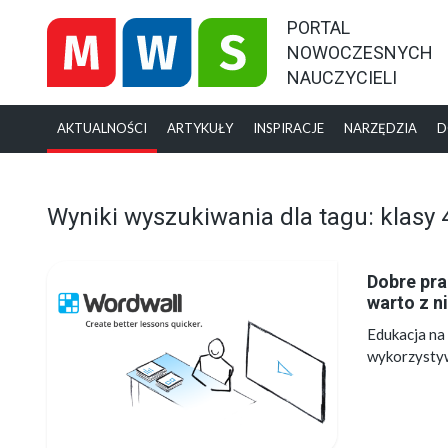
PORTAL
NOWOCZESNYCH
NAUCZYCIELI
AKTUALNOŚCI
ARTYKUŁY
INSPIRACJE
NARZĘDZIA
D
Wyniki wyszukiwania dla tagu: klasy 
Dobre pra
warto z n
Edukacja na 
wykorzystyw