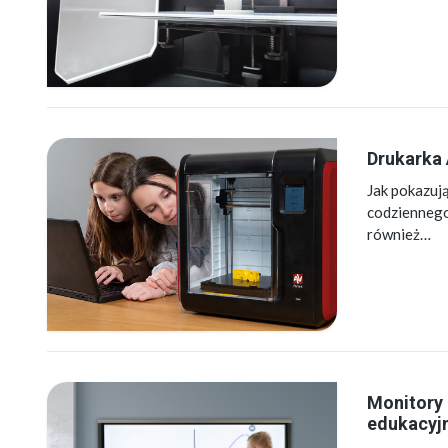
Drukarka 
Jak pokazuj
codziennego 
również…
Monitory 
edukacyj