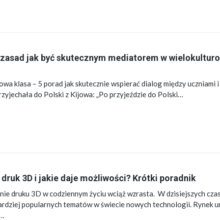
 zasad jak być skutecznym mediatorem w wielokultur
wa klasa – 5 porad jak skutecznie wspierać dialog między uczniami i
rzyjechała do Polski z Kijowa: „Po przyjeździe do Polski…
t druk 3D i jakie daje możliwości? Krótki poradnik
ie druku 3D w codziennym życiu wciąż wzrasta. W dzisiejszych cza
bardziej popularnych tematów w świecie nowych technologii. Rynek 
h…