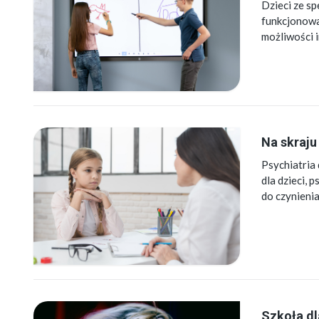
Dzieci ze s
funkcjonowa
możliwości 
Na skraju
Psychiatria 
dla dzieci,
do czynieni
Szkoła dl