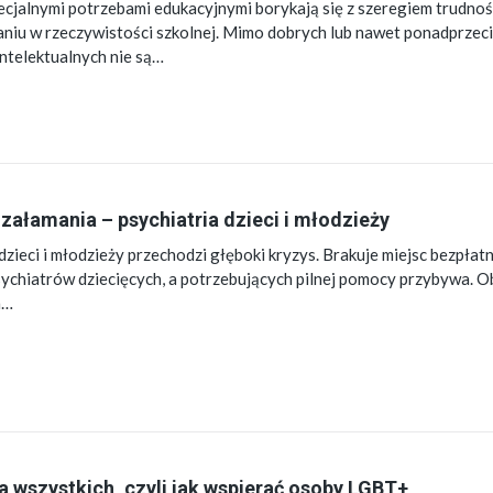
pecjalnymi potrzebami edukacyjnymi borykają się z szeregiem trudnoś
niu w rzeczywistości szkolnej. Mimo dobrych lub nawet ponadprzec
intelektualnych nie są…
 załamania – psychiatria dzieci i młodzieży
dzieci i młodzieży przechodzi głęboki kryzys. Brakuje miejsc bezpła
 psychiatrów dziecięcych, a potrzebujących pilnej pomocy przybywa. 
a…
a wszystkich, czyli jak wspierać osoby LGBT+