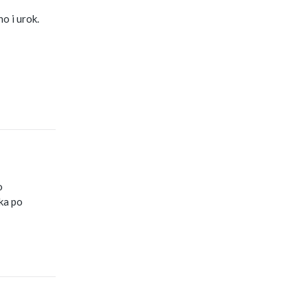
o i urok.
o
ka po