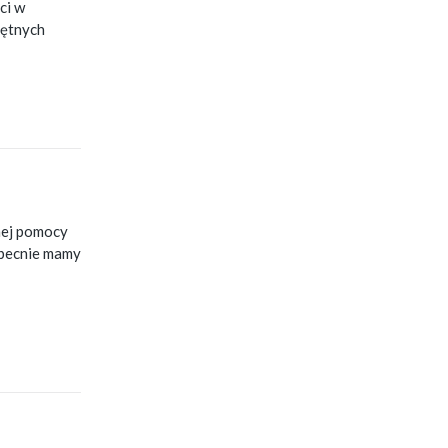
ci w
iętnych
tnej pomocy
Obecnie mamy