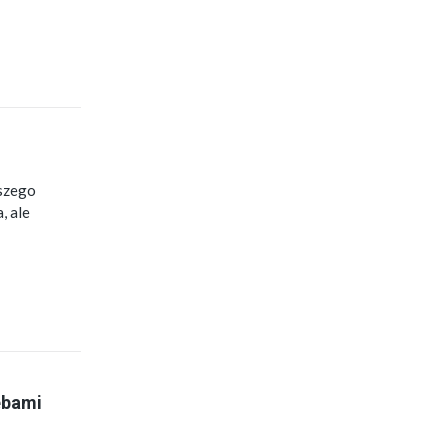
aszego
, ale
ebami