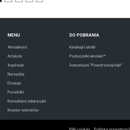
MENU
DO POBRANIA
Aktualności
Katalogi i ulotki
Artykuły
Podręczniki einstein™
Inspiracje
Scenariusze "Powstrzymaj hejt"
Narzędzia
Dotacje
Poradniki
Konsultanci edukacyjni
Kreator wniosków
Pliki cookies
Polityka prywatności