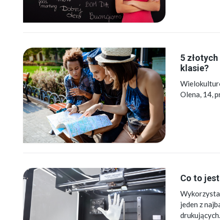
5 złotych
klasie?
Wielokulturo
Olena, 14, p
Co to jes
Wykorzystan
jeden z naj
drukującyc