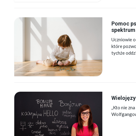
Pomoc ps
spektrum
Uczniowie o
które pozwol
tychże oddz
Wielojęzy
„Kto nie zna
Wolfgangow