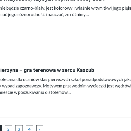
nie będzie czarno-biały, jest kolorowy i właśnie w tym tkwi jego piękn
iać jego różnorodność i nauczać, że różnimy…
ierzyna – gra terenowa w sercu Kaszub
olecana dla uczniów klas pierwszych szkół ponadpodstawowych jak
y wypad zapoznawczy. Motywem przewodnim wycieczki jest wędrów
mieście w poszukiwaniu 6 stolemów…
2
3
4
»