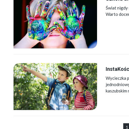
Świat nigdy 
Warto docen
InstaKośc
Wycieczka p
jednodniow
kaszubskim 
1