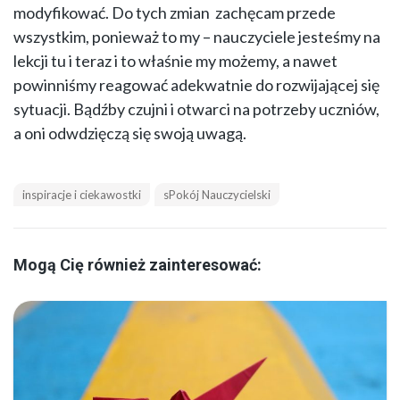
modyfikować. Do tych zmian zachęcam przede
wszystkim, ponieważ to my – nauczyciele jesteśmy na
lekcji tu i teraz i to właśnie my możemy, a nawet
powinniśmy reagować adekwatnie do rozwijającej się
sytuacji. Bądźby czujni i otwarci na potrzeby uczniów,
a oni odwdzięczą się swoją uwagą.
inspiracje i ciekawostki
sPokój Nauczycielski
Mogą Cię również zainteresować: