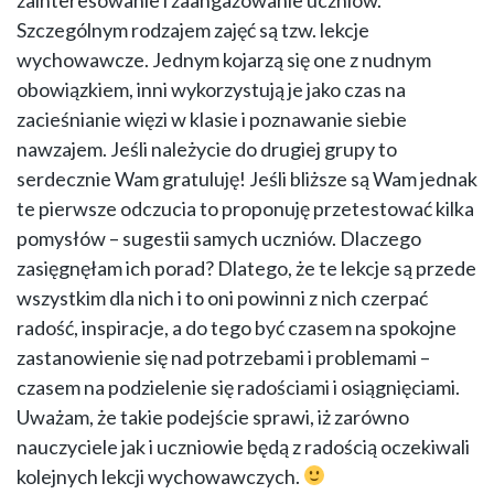
Szczególnym rodzajem zajęć są tzw. lekcje
wychowawcze. Jednym kojarzą się one z nudnym
obowiązkiem, inni wykorzystują je jako czas na
zacieśnianie więzi w klasie i poznawanie siebie
nawzajem. Jeśli należycie do drugiej grupy to
serdecznie Wam gratuluję! Jeśli bliższe są Wam jednak
te pierwsze odczucia to proponuję przetestować kilka
pomysłów – sugestii samych uczniów. Dlaczego
zasięgnęłam ich porad? Dlatego, że te lekcje są przede
wszystkim dla nich i to oni powinni z nich czerpać
radość, inspiracje, a do tego być czasem na spokojne
zastanowienie się nad potrzebami i problemami –
czasem na podzielenie się radościami i osiągnięciami.
Uważam, że takie podejście sprawi, iż zarówno
nauczyciele jak i uczniowie będą z radością oczekiwali
kolejnych lekcji wychowawczych.