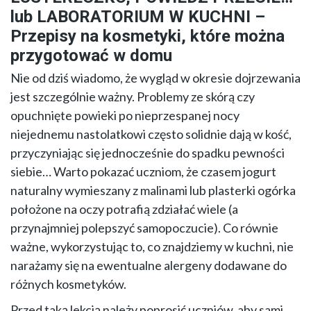
lub LABORATORIUM W KUCHNI –
Przepisy na kosmetyki, które można
przygotować w domu
Nie od dziś wiadomo, że wygląd w okresie dojrzewania
jest szczególnie ważny. Problemy ze skórą czy
opuchnięte powieki po nieprzespanej nocy
niejednemu nastolatkowi często solidnie dają w kość,
przyczyniając się jednocześnie do spadku pewności
siebie… Warto pokazać uczniom, że czasem jogurt
naturalny wymieszany z malinami lub plasterki ogórka
położone na oczy potrafią zdziałać wiele (a
przynajmniej polepszyć samopoczucie). Co równie
ważne, wykorzystując to, co znajdziemy w kuchni, nie
narażamy się na ewentualne alergeny dodawane do
różnych kosmetyków.
Przed taką lekcją należy poprosić uczniów, aby sami