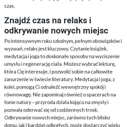
czas.
Znajdź czas na relaks i
odkrywanie nowych miejsc
Po intensywnym roku szkolnym, pełnym obowiązków i
wyzwań, relaks jest kluczowy. Czytanie książek,
medytacja i joga to doskonałe sposoby na wyciszenie
umysłu i regenerację ciała. Możesz wybrać lekturę,
która Cię interesuje, i pozwolić sobie na całkowite
zanurzenie w świecie literatury. Medytacja i joga, z
kolei, pomogą Ci odnaleźć wewnętrzny spokój i
równowagę. Nie zapominaj również o spacerach na
łonie natury – przyroda działa kojąco na zmysły i
pozwala oderwać się od codziennych trosk.
Odkrywanie nowych miejsc, zarówno tych blisko
domu, jak i bardziej odległych, może dostarczyć wielu