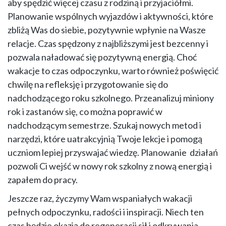
aby spędzić więcej czasu z rodziną i przyjaciółmi.
Planowanie wspólnych wyjazdów i aktywności, które
zbliżą Was do siebie, pozytywnie wpłynie na Wasze
relacje. Czas spędzony z najbliższymi jest bezcenny i
pozwala naładować się pozytywną energią. Choć
wakacje to czas odpoczynku, warto również poświęcić
chwilę na refleksję i przygotowanie się do
nadchodzącego roku szkolnego. Przeanalizuj miniony
rok i zastanów się, co można poprawić w
nadchodzącym semestrze. Szukaj nowych metod i
narzędzi, które uatrakcyjnią Twoje lekcje i pomogą
uczniom lepiej przyswajać wiedzę. Planowanie działań
pozwoli Ci wejść w nowy rok szkolny z nową energią i
zapałem do pracy.
Jeszcze raz, życzymy Wam wspaniałych wakacji
pełnych odpoczynku, radości i inspiracji. Niech ten
czas będzie okazją do regeneracji sił i odkrywania