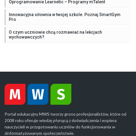
Oprogramowanie Learnetic – Programy mTalent
Innowacyjna siłownia w twojej szkole. Poznaj SmartGym
Pro
O czym uczniowie chcą rozmawiać na lekcjach
wychowawczych?
Portal edukacyjny MWS tworzy grono profesjonalistów, które od
2008 roku oferuje wiedzę płynącą z doświadczenia i wspiera
nauczycieli w przygotowaniu uczniów do funkcjonowania w
zinformatyzowanym społeczeństwie.