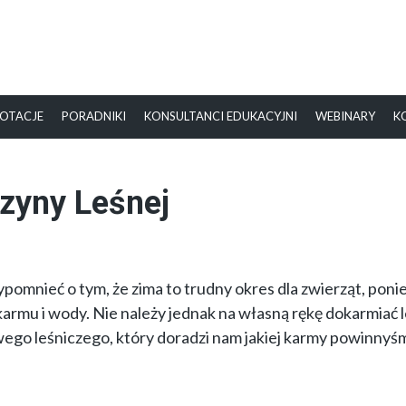
OTACJE
PORADNIKI
KONSULTANCI EDUKACYJNI
WEBINARY
K
zyny Leśnej
omnieć o tym, że zima to trudny okres dla zwierząt, pon
armu i wody. Nie należy jednak na własną rękę dokarmiać 
owego leśniczego, który doradzi nam jakiej karmy powinnyśm