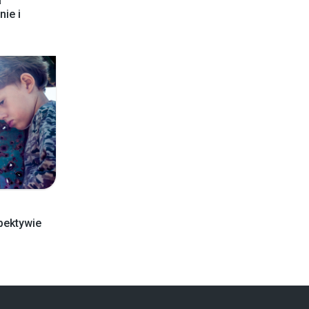
a
ie i
pektywie