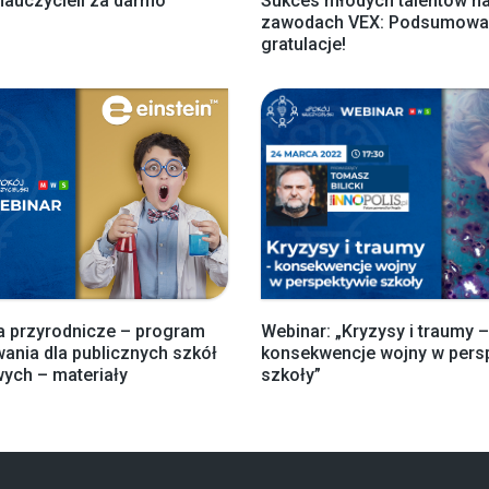
nauczycieli za darmo
Sukces młodych talentów n
zawodach VEX: Podsumowan
gratulacje!
a przyrodnicze – program
Webinar: „Kryzysy i traumy –
ania dla publicznych szkół
konsekwencje wojny w pers
ych – materiały
szkoły”