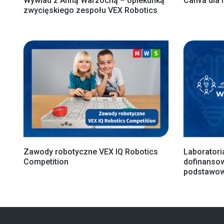
Wywiad z Anną Warzochą – opiekunką
Canva dla 
zwycięskiego zespołu VEX Robotics
Zawody robotyczne VEX IQ Robotics
Laboratori
Competition
dofinansow
podstawow