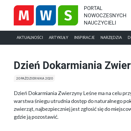
PORTAL
NOWOCZESNYCH
NAUCZYCIELI
AKTUALNOŚCI
ARTYKUŁY
INSPIRACJE
NARZĘDZIA
D
Dzień Dokarmiania Zwier
20 PAŹDZIERNIKA 2020
Dzień Dokarmiania Zwierzyny Leśne ma na celu przyp
warstwa śniegu utrudnia dostęp do naturalnego pok
zwierząt, najbezpieczniej jest zgłosić się do miejsc
gdzie ją pozostawić.