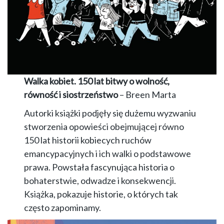
Walka kobiet. 150 lat bitwy o wolność,
równość i siostrzeństwo
– Breen Marta
Autorki książki podjęły się dużemu wyzwaniu
stworzenia opowieści obejmującej równo
150 lat historii kobiecych ruchów
emancypacyjnych i ich walki o podstawowe
prawa. Powstała fascynująca historia o
bohaterstwie, odwadze i konsekwencji.
Książka, pokazuje historie, o których tak
często zapominamy.