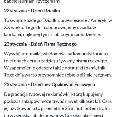
babcie laurkami i życzeniami.
22 stycznia – Dzień Dziadka
To święto każdego Dziadka, przeniesione z Ameryki w
XX wieku. Tego dnia obdarowujemy dziadków
laurkami, najlepiej tymi zrobionymi samodzielnie.
23 stycznia – Dzień Pisma Ręcznego
Wysyłając e-maile, wiadomości na komunikatorach i
telefonach coraz rzadziej używamy pisma ręcznego.
W zapomnienie odeszły także notatniki i pamiętniki.
Tego dnia warto przypomnieć sobie o piśmie ręcznym.
23 stycznia – Dzień bez Opakowań Foliowych
Degradacja typowej reklamówki, którą kupujemy
podczas zakupów może trwać nawet kilkaset lat. Czas
jej użytkowania to przeciętnie 25 minut, potem trafia
na wysypiska lub do oceanów. Co roku jako śmieci