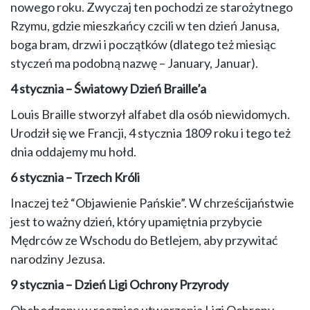
nowego roku. Zwyczaj ten pochodzi ze starożytnego
Rzymu, gdzie mieszkańcy czcili w ten dzień Janusa,
boga bram, drzwi i początków (dlatego też miesiąc
styczeń ma podobną nazwę – January, Januar).
4 stycznia – Światowy Dzień Braille’a
Louis Braille stworzył alfabet dla osób niewidomych.
Urodził się we Francji, 4 stycznia 1809 roku i tego też
dnia oddajemy mu hołd.
6 stycznia – Trzech Króli
Inaczej też “Objawienie Pańskie”. W chrześcijaństwie
jest to ważny dzień, który upamiętnia przybycie
Mędrców ze Wschodu do Betlejem, aby przywitać
narodziny Jezusa.
9 stycznia – Dzień Ligi Ochrony Przyrody