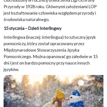
Obchodzony w rocznicę utworzenia Ligi Ochrony
Przyrody w 1928 roku. Głównymi założeniami LOP
jest kształtowanie człowieka względem przyrody i
środowiska naturalnego.
15 stycznia – Dzień Interlingwy
Interlingwa (inaczej: interlingua) to sztuczny język
pomocniczy, który został opracowany przez
Międzynarodowe Stowarzyszenia Języka
Pomocniczego. Można opanować go zaledwie w 15
dni i jest on bardzo pomocny przy nauce innych
języków.