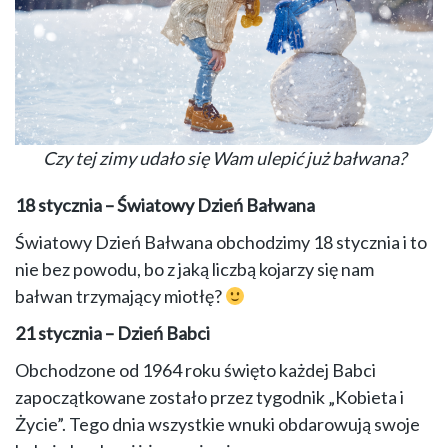
Czy tej zimy udało się Wam ulepić już bałwana?
18 stycznia – Światowy Dzień Bałwana
Światowy Dzień Bałwana obchodzimy 18 stycznia i to
nie bez powodu, bo z jaką liczbą kojarzy się nam
bałwan trzymający miotłę?
21 stycznia – Dzień Babci
Obchodzone od 1964 roku święto każdej Babci
zapoczątkowane zostało przez tygodnik „Kobieta i
Życie”. Tego dnia wszystkie wnuki obdarowują swoje