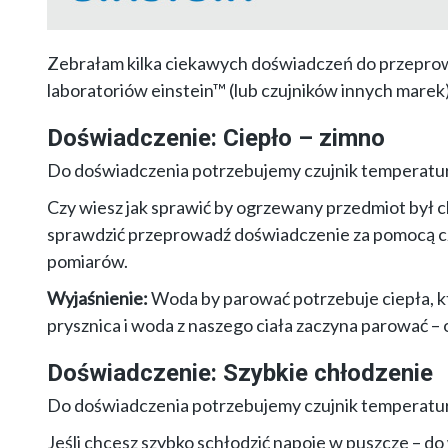
Zebrałam kilka ciekawych doświadczeń do przepro
laboratoriów einstein™ (lub czujników innych marek)
Doświadczenie: Ciepło – zimno
Do doświadczenia potrzebujemy czujnik temperatur
Czy wiesz jak sprawić by ogrzewany przedmiot był c
sprawdzić przeprowadź doświadczenie za pomocą cz
pomiarów.
Wyjaśnienie:
Woda by parować potrzebuje ciepła, k
prysznica i woda z naszego ciała zaczyna parować 
Doświadczenie: Szybkie chłodzenie
Do doświadczenia potrzebujemy czujnik temperatur
Jeśli chcesz szybko schłodzić napoje w puszcze – do w