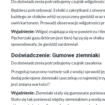
Do doświadczenia potrzebujemy czujnik wilgotnośc
Będziesz potrzebować 3 słoiki z zakrętkami z otwore
każdego ze słoików włóż oczyszczony gwóźdź oraz sz
owiń kartonem. Prowadź obserwacje wilgotności pr
Wyjaśnienie:
Wilgoć znajdująca się w powietrzu i 
Pęcherzyki gazu (którym jest tlen) łączą się w słoik
spowodowały, że gwóźdź zardzewiał.
Doświadczenie: Gumowe ziemniaki
Do doświadczenia potrzebujemy czujnik zasolenia
Przygotuj nasycony roztwór soli z wodą i sprawdź j
dodaj pokrojone ziemniaki i poczekaj co najmniej t
jest zmiana wartości?
Wyjaśnienie:
Ziemniaki stały się gumowate ponieważ 
Stało się tak ponieważ między ziemniakiem a wodą w