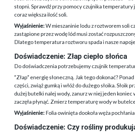
stopni. Sprawdź przy pomocy czujnika temperatury 
coraz większa ilość soli.
Wyjaśnienie:
W mieszaninie lodu z roztworem soli cz
zastąpione przez wodę lód musi zostać rozpuszczony,
Dlatego temperatura roztworu spada i nasze napoje 
Doświadczenie: Złap ciepło słońca
Do doświadczenia potrzebujemy czujnik temperatur
“Złap” energię słoneczną. Jak tego dokonać? Pon
części, zwiąż gumką i włóż do dużego słoika. Słoik pr
dużej butelki nalej wody, zanurz w niej jeden koniec
zaczęła płynąć. Zmierz temperaturę wody w butelce i
Wyjaśnienie:
Folia owinięta dookoła węża pochłania
Doświadczenie: Czy rośliny produkuj