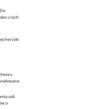
 Do
den z nich
.
 pęcherzyki
oztworu
powodowana
nia soli.
ków o