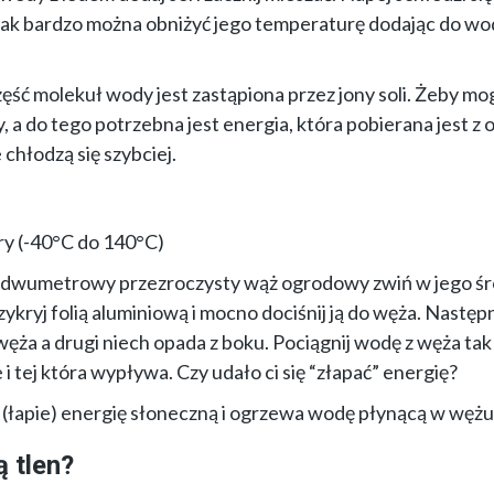
jak bardzo można obniżyć jego temperaturę dodając do wo
ęść molekuł wody jest zastąpiona przez jony soli. Żeby mo
 a do tego potrzebna jest energia, która pobierana jest z 
chłodzą się szybciej.
y (-40°C do 140°C)
ad dwumetrowy przezroczysty wąż ogrodowy zwiń w jego ś
zykryj folią aluminiową i mocno dociśnij ją do węża. Następ
 węża a drugi niech opada z boku. Pociągnij wodę z węża ta
 tej która wypływa. Czy udało ci się “złapać” energię?
 (łapie) energię słoneczną i ogrzewa wodę płynącą w wężu
ą tlen?