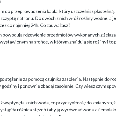
i
m do przeprowadzenia kabla, który uszczelnisz plasteliną.
czyptę natronu. Do dwóch z nich włóż rośliny wodne, a je
zez co najmniej 24h. Co zauważasz?
tlen powodują rdzewienie przedmiotów wykonanych z żelaza
u wystawionym na słońce, w którym znajdują się rośliny i to
ego stężenie za pomocą czujnika zasolenia. Następnie do r
rzy godziny i ponownie zbadaj zasolenie. Czy wiesz czym s
wypłynęła z nich woda, co przyczyniło się do zmiany stęże
ystąpiła różnica stężeń i aby ją wyrównać woda z ziemnia