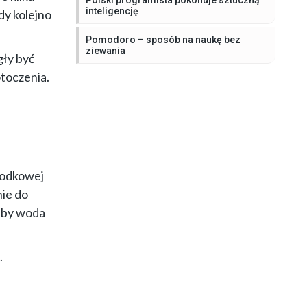
Polski programista pokonuje sztuczną
inteligencję
dy kolejno
Pomodoro – sposób na naukę bez
ziewania
gły być
otoczenia.
rodkowej
nie do
k by woda
.