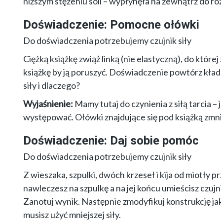
niższym stężeniu soli – wypłynęła na zewnątrz do ro
Doświadczenie: Pomocne ołówki
Do doświadczenia potrzebujemy czujnik siły
Ciężką książkę zwiąż linką (nie elastyczną), do której
książkę by ją poruszyć. Doświadczenie powtórz kład
siły i dlaczego?
Wyjaśnienie:
Mamy tutaj do czynienia z siłą tarcia –
występować. Ołówki znajdujące się pod książką zmniej
Doświadczenie: Daj sobie pomóc
Do doświadczenia potrzebujemy czujnik siły
Z wieszaka, szpulki, dwóch krzeseł i kija od miotły pr
nawleczesz na szpulkę a na jej końcu umieścisz czujni
Zanotuj wynik. Następnie zmodyfikuj konstrukcję ja
musisz użyć mniejszej siły.