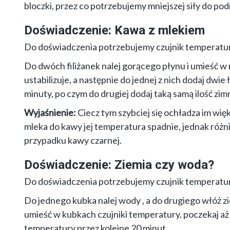
bloczki, przez co potrzebujemy mniejszej siły do po
Doświadczenie: Kawa z mlekiem
Do doświadczenia potrzebujemy czujnik temperatur
Do dwóch filiżanek nalej gorącego płynu i umieść w 
ustabilizuje, a następnie do jednej z nich dodaj dwi
minuty, po czym do drugiej dodaj taką samą ilość zi
Wyjaśnienie:
Ciecz tym szybciej się ochładza im wię
mleka do kawy jej temperatura spadnie, jednak różn
przypadku kawy czarnej.
Doświadczenie: Ziemia czy woda?
Do doświadczenia potrzebujemy czujnik temperatur
Do jednego kubka nalej wody , a do drugiego włóż z
umieść w kubkach czujniki temperatury, poczekaj aż 
temperatury przez kolejne 20 minut.