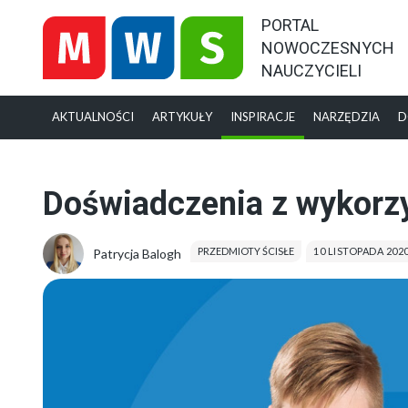
PORTAL
NOWOCZESNYCH
NAUCZYCIELI
AKTUALNOŚCI
ARTYKUŁY
INSPIRACJE
NARZĘDZIA
D
Doświadczenia z wykorz
PRZEDMIOTY ŚCISŁE
10 LISTOPADA 202
Patrycja Balogh