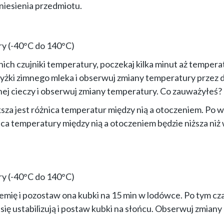
dniesienia przedmiotu.
y (-40°C do 140°C)
nich czujniki temperatury, poczekaj kilka minut aż temperat
e łyżki zimnego mleka i obserwuj zmiany temperatury przez 
mnej cieczy i obserwuj zmiany temperatury. Co zauważyłeś?
ksza jest różnica temperatur między nią a otoczeniem. Po w
ica temperatury między nią a otoczeniem będzie niższa niż
y (-40°C do 140°C)
iemię i pozostaw ona kubki na 15 min w lodówce. Po tym cz
się ustabilizują i postaw kubki na słońcu. Obserwuj zmiany