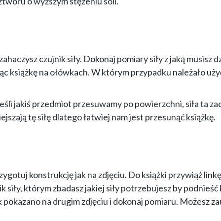
ztworu o wyższym stężeniu soli.
 zahaczysz czujnik siły. Dokonaj pomiary siły z jaką musisz d
ąc książkę na ołówkach. W którym przypadku należało uży
 jeśli jakiś przedmiot przesuwamy po powierzchni, siła ta z
szają tę siłę dlatego łatwiej nam jest przesunąć książkę.
zygotuj konstrukcję jak na zdjęciu. Do książki przywiąż linkę
k siły, którym zbadasz jakiej siły potrzebujesz by podnieść 
k pokazano na drugim zdjęciu i dokonaj pomiaru. Możesz z