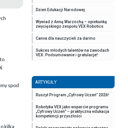
Dzień Edukacji Narodowej
ych
Wywiad z Anną Warzochą – opiekunką
zwycięskiego zespołu VEX Robotics
Canva dla nauczycieli za darmo
Sukces młodych talentów na zawodach
VEX: Podsumowanie i gratulacje!
to
j
ARTYKUŁY
zimy spod
Ruszył Program „Cyfrowy Uczeń” 2026!
Robotyka VEX jako wsparcie programu
„Cyfrowy Uczeń” – praktyczna edukacja
kompetencji przyszłości
o kilka