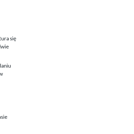
ura się
dwie
laniu
 w
asie