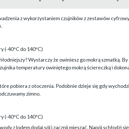
wadzenia z wykorzystaniem czujników z zestawów cyfrow
.
y (-40°C do 140°C)
hłodniejszy? Wystarczy że owiniesz go mokrą szmatką. By 
ujnika temperatury owiniętego mokrą ściereczką i dokona
tóre pobiera z otoczenia. Podobnie dzieje się gdy wychod
– odczuwamy zimno.
y (-40°C do 140°C)
ody z lodem dodaj sól i zacznij mieszać. Napój schłodzi się 