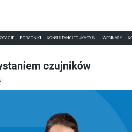
OTACJE
PORADNIKI
KONSULTANCI EDUKACYJNI
WEBINARY
K
ystaniem czujników
0