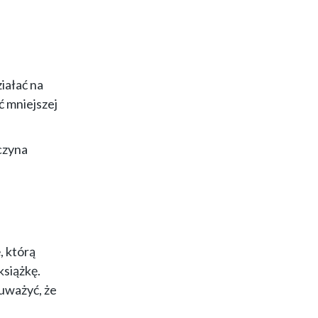
ziałać na
ć mniejszej
aczyna
, którą
książkę.
auważyć, że