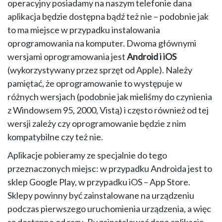
operacyjny posiadamy na naszym telefonie dana
aplikacja będzie dostępna bądź też nie – podobnie jak
to ma miejsce w przypadku instalowania
oprogramowania na komputer. Dwoma głównymi
wersjami oprogramowania jest
Android i iOS
(wykorzystywany przez sprzęt od Apple). Należy
pamiętać, że oprogramowanie to występuje w
różnych wersjach (podobnie jak mieliśmy do czynienia
z Windowsem 95, 2000, Vistą) i często również od tej
wersji zależy czy oprogramowanie będzie z nim
kompatybilne czy też nie.
Aplikacje pobieramy ze specjalnie do tego
przeznaczonych miejsc: w przypadku Androida jest to
sklep Google Play, w przypadku iOS – App Store.
Sklepy powinny być zainstalowane na urządzeniu
podczas pierwszego uruchomienia urządzenia, a więc