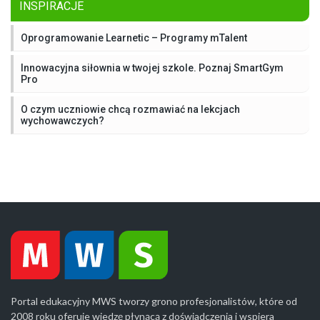
INSPIRACJE
Oprogramowanie Learnetic – Programy mTalent
Innowacyjna siłownia w twojej szkole. Poznaj SmartGym
Pro
O czym uczniowie chcą rozmawiać na lekcjach
wychowawczych?
Portal edukacyjny MWS tworzy grono profesjonalistów, które od
2008 roku oferuje wiedzę płynącą z doświadczenia i wspiera