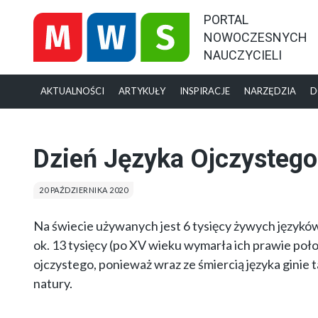
PORTAL
NOWOCZESNYCH
NAUCZYCIELI
AKTUALNOŚCI
ARTYKUŁY
INSPIRACJE
NARZĘDZIA
D
Dzień Języka Ojczystego
20 PAŹDZIERNIKA 2020
Na świecie używanych jest 6 tysięcy żywych języków
ok. 13 tysięcy (po XV wieku wymarła ich prawie po
ojczystego, ponieważ wraz ze śmiercią języka ginie 
natury.