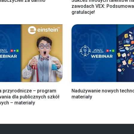
nauczycieli za darmo
Sukces młodych talentów n
zawodach VEX: Podsumowan
gratulacje!
a przyrodnicze – program
Nadużywanie nowych techno
ania dla publicznych szkół
materiały
ych – materiały