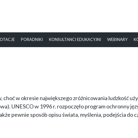
OTACJE
PORADNIKI
KONSULTANCI EDUKACYJNI
WEBINARY
K
, choć w okresie największego zróżnicowania ludzkość uży
łowa). UNESCO w 1996 r. rozpoczęło program ochronny jęz
także pewnie sposób opisu świata, myślenia, podejścia do cz