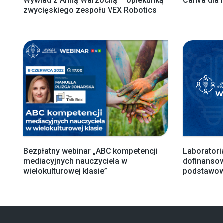
Wywiad z Anną Warzochą – opiekunką
Canva dla 
zwycięskiego zespołu VEX Robotics
Bezpłatny webinar „ABC kompetencji
Laboratori
mediacyjnych nauczyciela w
dofinansow
wielokulturowej klasie”
podstawow