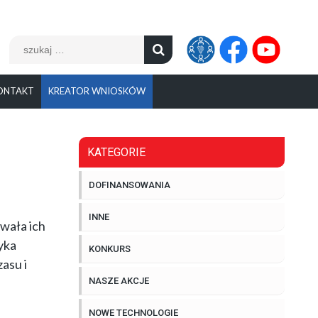
Szukaj:
ONTAKT
KREATOR WNIOSKÓW
KATEGORIE
DOFINANSOWANIA
INNE
wała ich
yka
KONKURS
asu i
NASZE AKCJE
NOWE TECHNOLOGIE