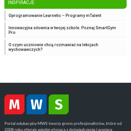
INSPIRACJE
Oprogramowanie Learnetic – Programy mTalent
Innowacyjna siłownia w twojej szkole. Poznaj SmartGym
Pro
O czym uczniowie chcą rozmawiać na lekcjach
wychowawczych?
Portal edukacyjny MWS tworzy grono profesjonalistów, które od
2008 roku oferuje wiedzę płynącą z doświadczenia i wspiera