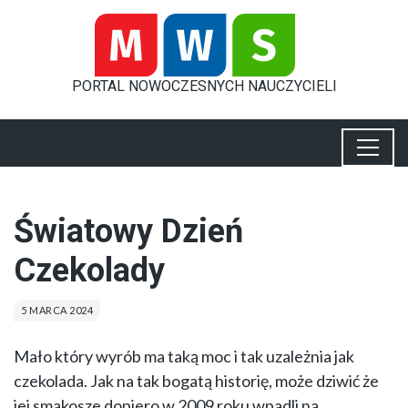
PORTAL
NOWOCZESNYCH
NAUCZYCIELI
Światowy Dzień
Czekolady
5 MARCA 2024
Mało który wyrób ma taką moc i tak uzależnia jak
czekolada. Jak na tak bogatą historię, może dziwić że
jej smakosze dopiero w 2009 roku wpadli na