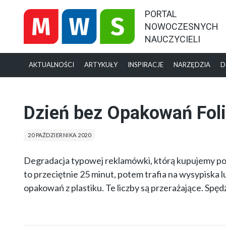
PORTAL
NOWOCZESNYCH
NAUCZYCIELI
AKTUALNOŚCI
ARTYKUŁY
INSPIRACJE
NARZĘDZIA
D
Dzień bez Opakowań Fol
20 PAŹDZIERNIKA 2020
Degradacja typowej reklamówki, którą kupujemy pod
to przeciętnie 25 minut, potem trafia na wysypiska 
opakowań z plastiku. Te liczby są przerażające. Sp