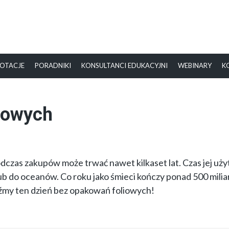
OTACJE
PORADNIKI
KONSULTANCI EDUKACYJNI
WEBINARY
K
iowych
czas zakupów może trwać nawet kilkaset lat. Czas jej uż
lub do oceanów. Co roku jako śmieci kończy ponad 500 mili
ędźmy ten dzień bez opakowań foliowych!