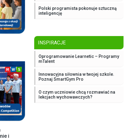
Polski programista pokonuje sztuczną
inteligencję
INSPIRACJE
Oprogramowanie Learnetic – Programy
mTalent
Innowacyjna siłownia w twojej szkole.
Poznaj SmartGym Pro
O czym uczniowie chcą rozmawiać na
lekcjach wychowawczych?
a
ie i