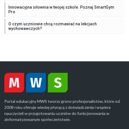
Innowacyjna siłownia w twojej szkole. Poznaj SmartGym
Pro
O czym uczniowie chcą rozmawiać na lekcjach
wychowawczych?
Portal edukacyjny MWS tworzy grono profesjonalistów, które od
2008 roku oferuje wiedzę płynącą z doświadczenia i wspiera
nauczycieli w przygotowaniu uczniów do funkcjonowania w
zinformatyzowanym społeczeństwie.