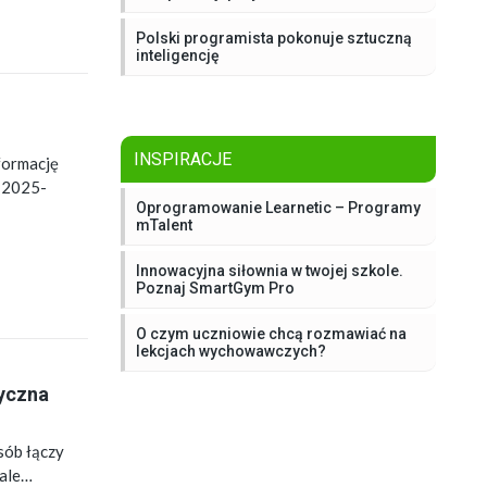
Polski programista pokonuje sztuczną
inteligencję
INSPIRACJE
formację
h 2025-
Oprogramowanie Learnetic – Programy
mTalent
Innowacyjna siłownia w twojej szkole.
Poznaj SmartGym Pro
O czym uczniowie chcą rozmawiać na
lekcjach wychowawczych?
tyczna
sób łączy
 ale…