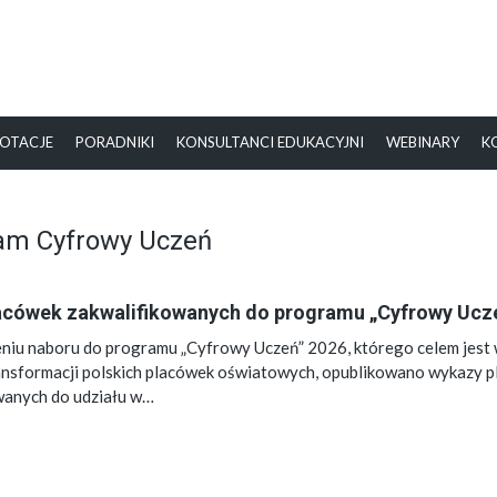
OTACJE
PORADNIKI
KONSULTANCI EDUKACYJNI
WEBINARY
K
ram Cyfrowy Uczeń
acówek zakwalifikowanych do programu „Cyfrowy Ucz
niu naboru do programu „Cyfrowy Uczeń” 2026, którego celem jest 
ansformacji polskich placówek oświatowych, opublikowano wykazy 
wanych do udziału w…