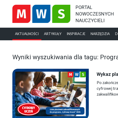
PORTAL
NOWOCZESNYCH
NAUCZYCIELI
AKTUALNOŚCI
ARTYKUŁY
INSPIRACJE
NARZĘDZIA
D
Wyniki wyszukiwania dla tagu: Prog
Wykaz pl
Po zakończe
cyfrowej tr
zakwalifiko