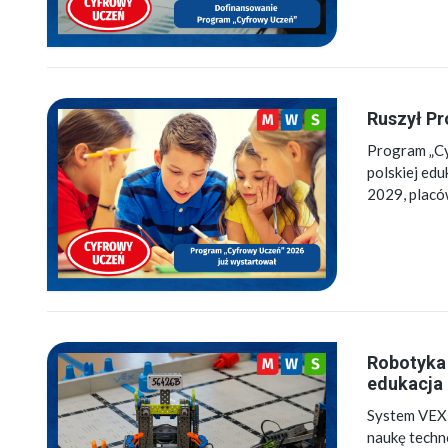
Ruszył Pr
Program „Cy
polskiej ed
2029, plac
Robotyka 
edukacja 
System VEX 
naukę techno