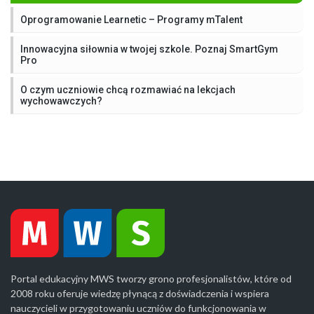
Oprogramowanie Learnetic – Programy mTalent
Innowacyjna siłownia w twojej szkole. Poznaj SmartGym
Pro
O czym uczniowie chcą rozmawiać na lekcjach
wychowawczych?
Portal edukacyjny MWS tworzy grono profesjonalistów, które od
2008 roku oferuje wiedzę płynącą z doświadczenia i wspiera
nauczycieli w przygotowaniu uczniów do funkcjonowania w