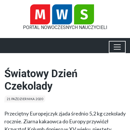
PORTAL
NOWOCZESNYCH
NAUCZYCIELI
Światowy Dzień
Czekolady
21 PAŹDZIERNIKA 2020
Przeciętny Europejczyk zjada średnio 5,2 kg czekolady
rocznie. Ziarna kakaowca do Europy przywiózł
Krzysztof Kolumb dopiero w XV wieku, niestety