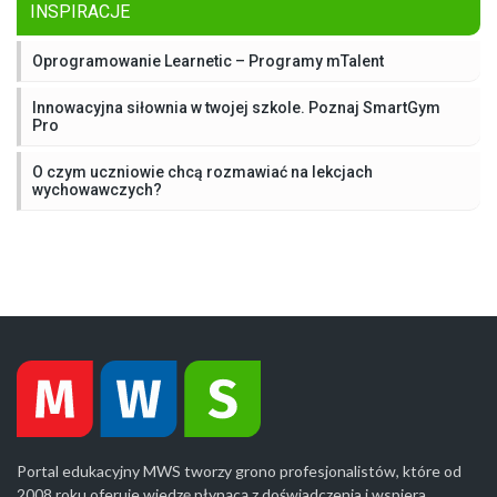
INSPIRACJE
Oprogramowanie Learnetic – Programy mTalent
Innowacyjna siłownia w twojej szkole. Poznaj SmartGym
Pro
O czym uczniowie chcą rozmawiać na lekcjach
wychowawczych?
Portal edukacyjny MWS tworzy grono profesjonalistów, które od
2008 roku oferuje wiedzę płynącą z doświadczenia i wspiera