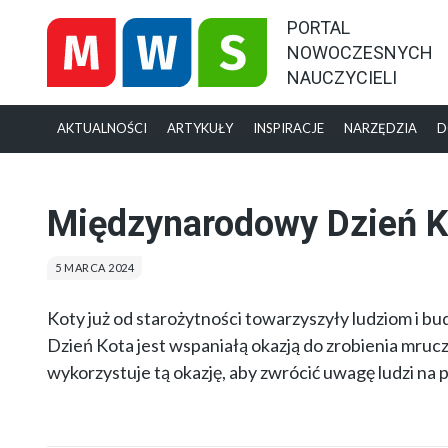
PORTAL
NOWOCZESNYCH
NAUCZYCIELI
AKTUALNOŚCI
ARTYKUŁY
INSPIRACJE
NARZĘDZIA
D
Międzynarodowy Dzień K
5 MARCA 2024
Koty już od starożytności towarzyszyły ludziom i b
Dzień Kota jest wspaniałą okazją do zrobienia mruc
wykorzystuje tą okazję, aby zwrócić uwagę ludzi na 