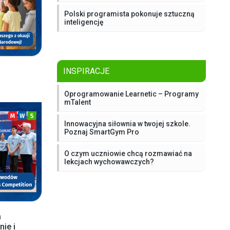
Polski programista pokonuje sztuczną
inteligencję
INSPIRACJE
Oprogramowanie Learnetic – Programy
mTalent
Innowacyjna siłownia w twojej szkole.
Poznaj SmartGym Pro
O czym uczniowie chcą rozmawiać na
lekcjach wychowawczych?
a
ie i