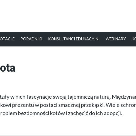
OTACJE
PORADNIKI
KONSULTANCI EDUKACYJNI
WEBINARY
K
ota
udziły w nich fascynacje swoją tajemniczą naturą. Między
zkowi prezentu w postaci smacznej przekąski. Wiele schro
problem bezdomności kotów i zachęcić do ich adopcji.