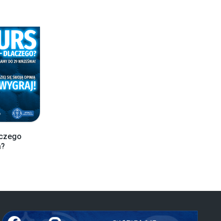
aczego
a?