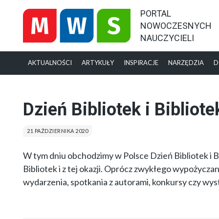
PORTAL
NOWOCZESNYCH
NAUCZYCIELI
AKTUALNOŚCI
ARTYKUŁY
INSPIRACJE
NARZĘDZIA
D
Dzień Bibliotek i Bibliot
21 PAŹDZIERNIKA 2020
W tym dniu obchodzimy w Polsce Dzień Bibliotek i Bi
Bibliotek i z tej okazji. Oprócz zwykłego wypożyczan
wydarzenia, spotkania z autorami, konkursy czy wys