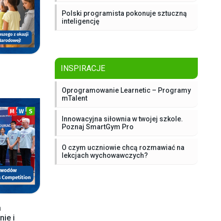
Polski programista pokonuje sztuczną
inteligencję
INSPIRACJE
Oprogramowanie Learnetic – Programy
mTalent
Innowacyjna siłownia w twojej szkole.
Poznaj SmartGym Pro
O czym uczniowie chcą rozmawiać na
lekcjach wychowawczych?
a
ie i