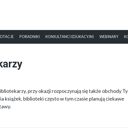
OTACJE
PORADNIKI
KONSULTANCI EDUKACYJNI
WEBINARY
K
ekarzy
bliotekarzy, przy okazji rozpoczynają się także obchody T
ia książek, biblioteki często w tym czasie planują ciekawe
tawy.