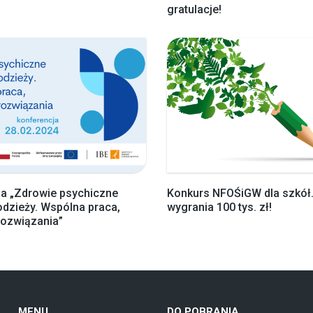
gratulacje!
a „Zdrowie psychiczne
Konkurs NFOŚiGW dla szkół
łodzieży. Wspólna praca,
wygrania 100 tys. zł!
rozwiązania”
MENU
DO POBRANIA