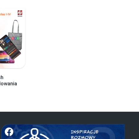
ch
dowania