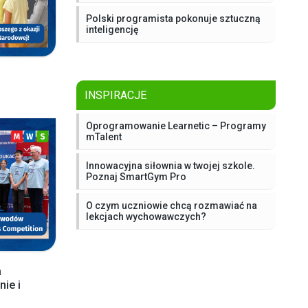
Polski programista pokonuje sztuczną
inteligencję
INSPIRACJE
Oprogramowanie Learnetic – Programy
mTalent
Innowacyjna siłownia w twojej szkole.
Poznaj SmartGym Pro
O czym uczniowie chcą rozmawiać na
lekcjach wychowawczych?
a
ie i