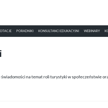
OTACJE
PORADNIKI
KONSULTANCI EDUKACYJNI
WEBINARY
K
i
 świadomości na temat roli turystyki w społeczeństwie or