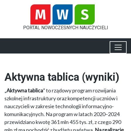
PORTAL
NOWOCZESNYCH
NAUCZYCIELI
Aktywna tablica (wyniki)
„
Aktywna tablica
” to rządowy program rozwijania
szkolnej infrastruktury oraz kompetencji uczniów i
nauczycieli w zakresie technologii informacyjno-
komunikacyjnych. Na program w latach 2020–2024
przewidziano kwotę 361 mln 455 tys. zł, z czego 290
mln zł ma pochodzić z budżetu państwa.
Na realizację