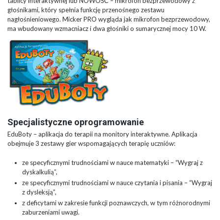
tablicy interaktywnej lub NOWOŚĆ – mikrofon bezprzewodowy z
głośnikami, który spełnia funkcję przenośnego zestawu
nagłośnieniowego. Micker PRO wygląda jak mikrofon bezprzewodowy,
ma wbudowany wzmacniacz i dwa głośniki o sumarycznej mocy 10 W.
Specjalistyczne oprogramowanie
EduBoty – aplikacja do terapii na monitory interaktywne. Aplikacja
obejmuje 3 zestawy gier wspomagających terapię uczniów:
ze specyficznymi trudnościami w nauce matematyki – “Wygraj z
dyskalkulią”,
ze specyficznymi trudnościami w nauce czytania i pisania – “Wygraj
z dysleksją”,
z deficytami w zakresie funkcji poznawczych, w tym różnorodnymi
zaburzeniami uwagi.